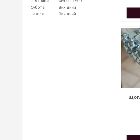
Пʼятниця
08:00
17:00
Субота
Вихідний
Неділя
Вихідний
Щогл