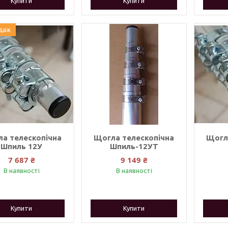
Купити
Купити
даж
а телескопічна
Щогла телескопічна
Щогл
Шпиль 12У
Шпиль-12УТ
7 687 ₴
9 149 ₴
В наявності
В наявності
Купити
Купити