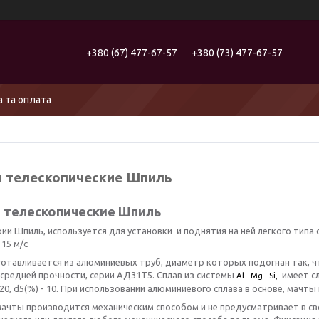
+380 (67) 477-67-57
+380 (73) 477-67-57
 та оплата
 телескопические Шпиль
 телескопические Шпиль
ии Шпиль, используется для установки и поднятия на ней легкого типа 
 15 м/с
готавливается из алюминиевых труб, диаметр которых подогнан так, 
 средней прочности, серии АД31Т5. Сплав из системы
имеет сл
Al - Mg - Si,
20, d5(%) - 10. При использовании алюминиевого сплава в основе, мачт
ачты производится механическим способом и не предусматривает в св