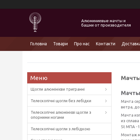
Алюминиевые мачты и
башни от производителя
Головна
Товари
Про нас
Контакти
Доставка
Мачты
Щогли алюмінієви тригранні
Мачты
Телескопічні щогли без лебідки
Мачта сер
ветра, до
Телескопічні алюмінієві щогли з
Мачта из
опорними ногами
из сплава
St МПА -1
Телескопічні щогли з лебідкою
Монтаж м