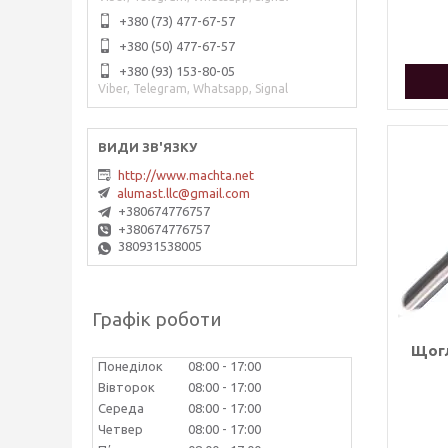
+380 (73) 477-67-57
+380 (50) 477-67-57
+380 (93) 153-80-05
Viber, Telegram, Whatsapp, Signal
http://www.machta.net
alumast.llc@gmail.com
+380674776757
+380674776757
380931538005
Графік роботи
Щогл
Понеділок
08:00
17:00
Вівторок
08:00
17:00
Середа
08:00
17:00
Четвер
08:00
17:00