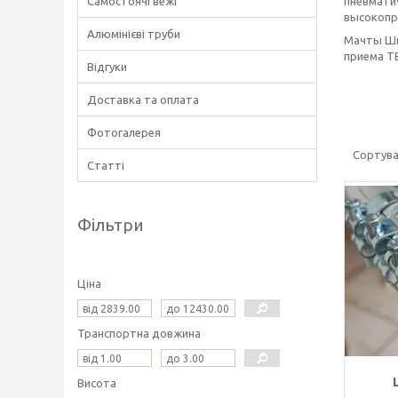
Самостоячі вежі
пневмати
высокопр
Алюмінієві труби
Мачты Шп
приема ТВ
Відгуки
Доставка та оплата
Фотогалерея
Статті
Фільтри
Ціна
Транспортна довжина
Висота