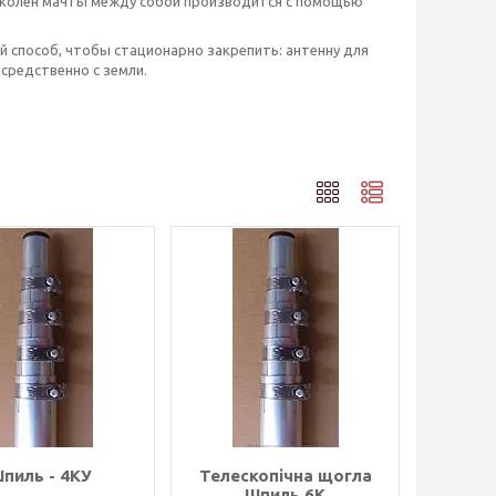
я колен мачты между собой производится с помощью
 способ, чтобы стационарно закрепить: антенну для
осредственно с земли.
пиль - 4КУ
Телескопічна щогла
Шпиль 6К