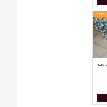
Топ про
Щогл