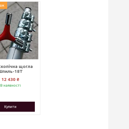
даж
скопічна щогла
Шпиль-18Т
12 430 ₴
В наявності
Купити