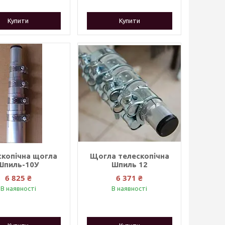
Купити
Купити
скопічна щогла
Щогла телескопічна
Шпиль-10У
Шпиль 12
6 825 ₴
6 371 ₴
В наявності
В наявності