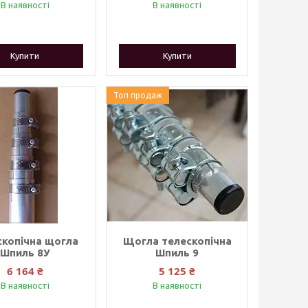
В наявності
В наявності
Купити
Купити
Топ продаж
скопічна щогла
Щогла телескопічна
Шпиль 8У
Шпиль 9
6 164 ₴
5 125 ₴
В наявності
В наявності