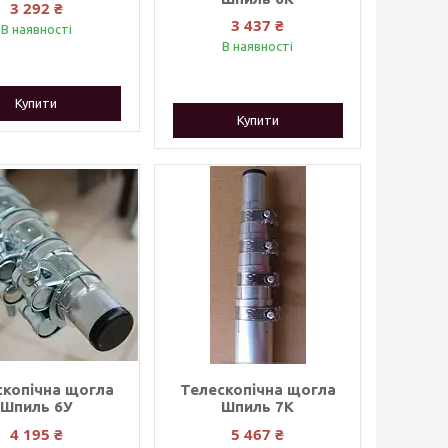
3 292 ₴
3 437 ₴
В наявності
В наявності
Купити
Купити
скопічна щогла
Телескопічна щогла
Шпиль 6У
Шпиль 7К
4 195 ₴
5 467 ₴