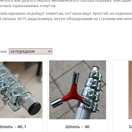
ческого или другого любого механического способа подъема. Фиксаци
очных оцинкованных хомутов.
иль идеально подойдут клиентам, которые ищут простой, но надежный
 сигнала, Wi-FI, видеокамеру, метео оборудование на строении или неп
Шпиль - 4К.1
Шпиль - 4К
Ш