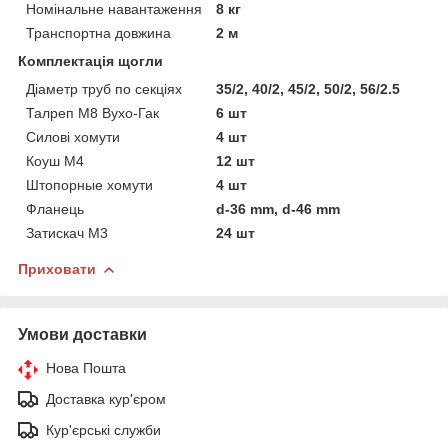
Номінальне навантаження
8 кг
Транспортна довжина
2 м
Комплектація щогли
Діаметр труб по секціях
35/2, 40/2, 45/2, 50/2, 56/2.5
Талреп М8 Вухо-Гак
6 шт
Силові хомути
4 шт
Коуш М4
12 шт
Штопорные хомути
4 шт
Фланець
d-36 mm, d-46 mm
Затискач М3
24 шт
Приховати
Умови доставки
Нова Пошта
Доставка кур'єром
Кур'єрські служби