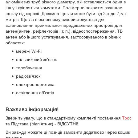
алюмінієвих труб різного діаметру, які вставляються одна в
іншу і кріпляться хомутами. Полімерне покриття захищає
щоглу від корозії. Довжина щогли може бути від 2-х до 7,5-х
метрів. Щогла в основному використовується для
встановлення приймально-передавальних пристроїв для
антен(антен, рефлекторів і т. п.), відеоспостереження, ТВ
антен або іншого устаткування, застосовуваного в різних
областях:
мережі Wi-Fi
стільниковий зв'язок
телебачення
радіозв'язок
електроенергетика
освітлення об'єктів
Важлива інформація!
Зверніть увагу, що в стандартному комплекті постачання
Трос
та Підстава (підп'ятник) - ВІДСУТНІ!
Ви завжди можете ці позиції замовити додатково через кошик
покупця.