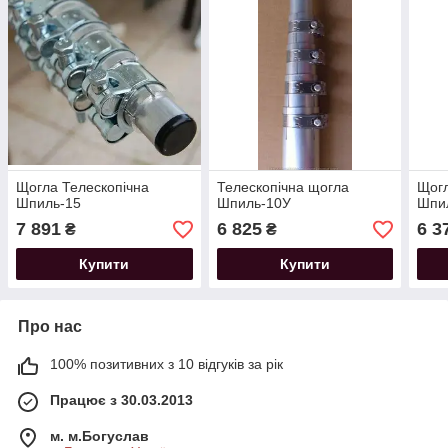
Щогла Телескопічна
Телескопічна щогла
Щогл
Шпиль-15
Шпиль-10У
Шпи
7 891
6 825
6 3
₴
₴
Купити
Купити
Про нас
100% позитивних з 10 відгуків за рік
Працює з 30.03.2013
м. м.Богуслав