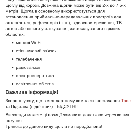
щоглу від корозії. Довжина щогли може бути від 2-х до 7,5-х
метрів. Щогла в основному використовується для
встановлення приймально-передавальних пристроїв для
антен(антен, рефлекторів і т. п.), відеоспостереження, ТВ
антен або іншого устаткування, застосовуваного в різних
областях:
мережі Wi-Fi
стільниковий зв'язок
телебачення
радіозв'язок
електроенергетика
освітлення об'єктів
Важлива інформація!
Зверніть увагу, що в стандартному комплекті постачання
Трос
та Підстава (підп'ятник) - ВІДСУТНІ!
Ви завжди можете ці позиції замовити додатково через кошик
покупця.
Тринога до даного виду щогли не передбачена!