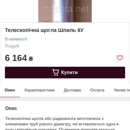
Телескопічна щогла Шпиль 8У
В наявності
Роздріб
6 164
₴
Купити
Опис
Характеристики
Доставка
Оплата
Умови п
Опис
Телескопічна щогла або радиомачта виготовлена з
алюмінієвих труб різного діаметру, які вставляються одна в
іншу і кріпляться хомутами. Полімерне покриття захищає