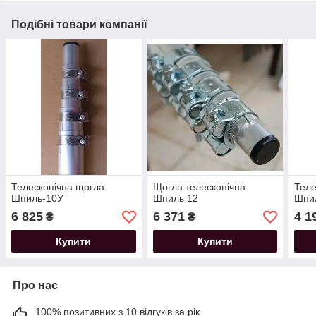
Подібні товари компанії
Телескопічна щогла
Щогла телескопічна
Теле
Шпиль-10У
Шпиль 12
Шпи
6 825
6 371
4 1
₴
₴
Купити
Купити
Про нас
100% позитивних з 10 відгуків за рік