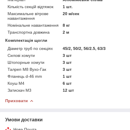
Кількість секцій відтяжок
1 шт.
Максимальне вітрове
20 м/сек
навантаження
Номінальне навантаження
8 кг
Транспортна довжина
2 м
Комплектація щогли
Діаметр труб по секціях
45/2, 50/2, 56/2.5, 63/3
Силові хомути
3 шт
Штопорные хомути
3 шт
Талреп М8 Вухо-Гак
3 шт
Фланець d-46 mm
1 шт
Коуш М4
6 шт
Затискач М3
12 шт
Приховати
Умови доставки
Нова Пошта