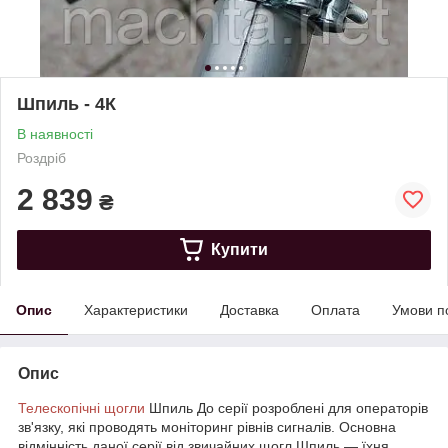
Шпиль - 4К
В наявності
Роздріб
2 839
₴
Купити
Опис
Характеристики
Доставка
Оплата
Умови п
Опис
Телескопічні щогли
Шпиль До серії розроблені для операторів
зв'язку, які проводять моніторинг рівнів сигналів. Основна
відмінність даної серії від звичайних щогл Шпиль ― їхня