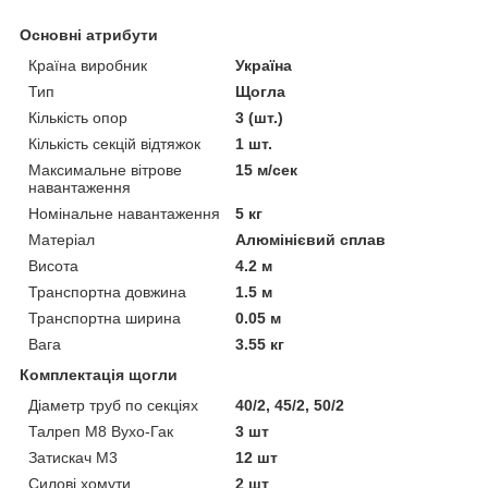
Основні атрибути
Країна виробник
Україна
Тип
Щогла
Кількість опор
3 (шт.)
Кількість секцій відтяжок
1 шт.
Максимальне вітрове
15 м/сек
навантаження
Номінальне навантаження
5 кг
Матеріал
Алюмінієвий сплав
Висота
4.2 м
Транспортна довжина
1.5 м
Транспортна ширина
0.05 м
Вага
3.55 кг
Комплектація щогли
Діаметр труб по секціях
40/2, 45/2, 50/2
Талреп М8 Вухо-Гак
3 шт
Затискач М3
12 шт
Силові хомути
2 шт