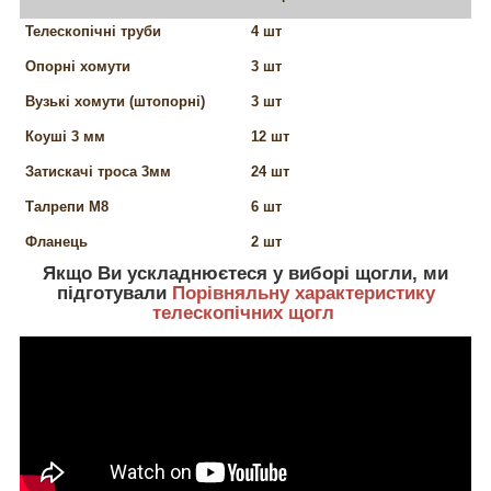
Телескопічні труби
4 шт
Опорні хомути
3 шт
Вузькі хомути (штопорні)
3 шт
Коуші 3 мм
12 шт
Затискачі троса 3мм
24 шт
Талрепи М8
6 шт
Фланець
2 шт
Якщо Ви ускладнюєтеся у виборі щогли, ми
підготували
Порівняльну характеристику
телескопічних щогл