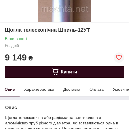
Щогла телескопічна Шпиль-12УТ
В наявності
Роздріб
9 149
₴
Купити
Опис
Характеристики
Доставка
Оплата
Умови п
Опис
Щогла телескопічна або радіомачта виготовлена з
алюмінієвих труб різного діаметра, які вставляються одна в
одну та кріпляться хомутами. Полімерне покриття захищає