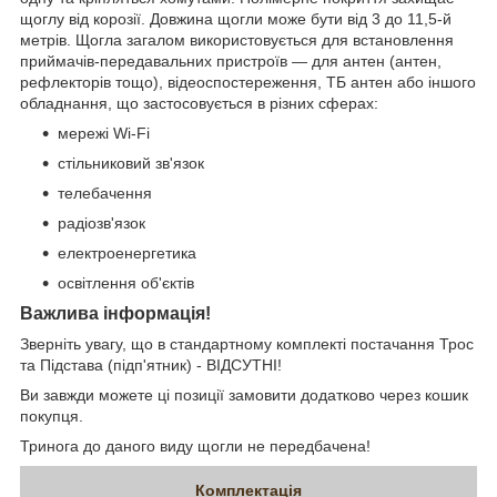
щоглу від корозії. Довжина щогли може бути від 3 до 11,5-й
метрів. Щогла загалом використовується для встановлення
приймачів-передавальних пристроїв — для антен (антен,
рефлекторів тощо), відеоспостереження, ТБ антен або іншого
обладнання, що застосовується в різних сферах:
мережі Wi-Fi
стільниковий зв'язок
телебачення
радіозв'язок
електроенергетика
освітлення об'єктів
Важлива інформація!
Зверніть увагу, що в стандартному комплекті постачання Трос
та Підстава (підп'ятник) - ВІДСУТНІ!
Ви завжди можете ці позиції замовити додатково через кошик
покупця.
Тринога до даного виду щогли не передбачена!
Комплектація