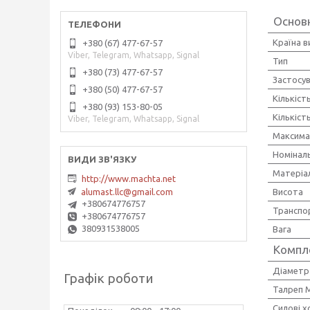
Основн
Країна 
+380 (67) 477-67-57
Viber, Telegram, Whatsapp, Signal
Тип
+380 (73) 477-67-57
Застосу
+380 (50) 477-67-57
Кількіст
+380 (93) 153-80-05
Кількіст
Viber, Telegram, Whatsapp, Signal
Максима
Номінал
Матеріа
http://www.machta.net
alumast.llc@gmail.com
Висота
+380674776757
Транспо
+380674776757
380931538005
Вага
Компл
Діаметр 
Графік роботи
Талреп М
Силові 