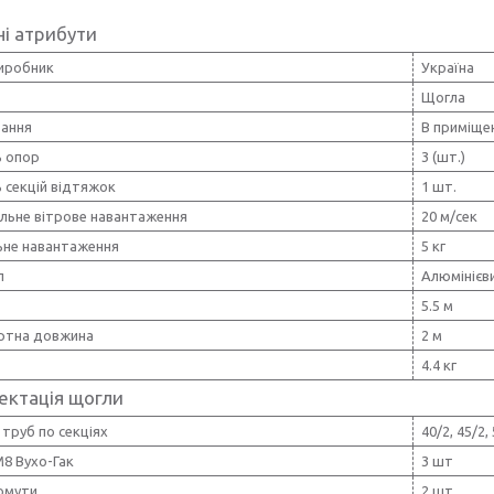
і атрибути
виробник
Україна
Щогла
вання
В приміще
ь опор
3 (шт.)
ь секцій відтяжок
1 шт.
льне вітрове навантаження
20 м/сек
ьне навантаження
5 кг
л
Алюмінієв
5.5 м
ртна довжина
2 м
4.4 кг
ектація щогли
труб по секціях
40/2, 45/2,
8 Вухо-Гак
3 шт
хомути
2 шт