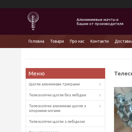
Алюминиевые мачты и
башни от производителя
Головна
Товари
Про нас
Контакти
Доставка
Телес
Щогли алюмінієви тригранні
Телескопічні щогли без лебідки
Телескопічні алюмінієві щогли з
опорними ногами
Телескопічні щогли з лебідкою