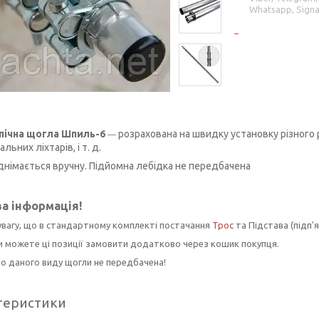
Whatsapp, Signa
пічна щогла Шпиль-6
розрахована на швидку установку різного 
―
льних ліхтарів, і т. д.
днімається вручну. Підйомна лебідка не передбачена
а інформація!
увагу, що в стандартному комплекті постачання
Трос
та Підстава (підп'я
 можете ці позиції замовити додатково через кошик покупця.
о даного виду щогли не передбачена!
теристики