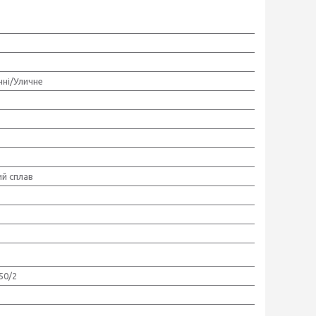
нні/Уличне
ий сплав
 50/2