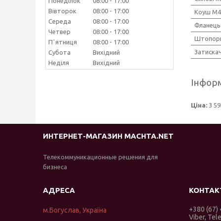
Понеділок
08:00
17:00
Вівторок
08:00
17:00
Коуш М4
Середа
08:00
17:00
Фланець
Четвер
08:00
17:00
Штопор
Пʼятниця
08:00
17:00
Затиска
Субота
Вихідний
Неділя
Вихідний
Інформ
Ціна:
3 59
ИНТЕРНЕТ-МАГАЗИН MACHTA.NET
Телекоммуникационные решения для
бизнеса
+380 (67)
м.Богуслав, Україна
Viber, Tel