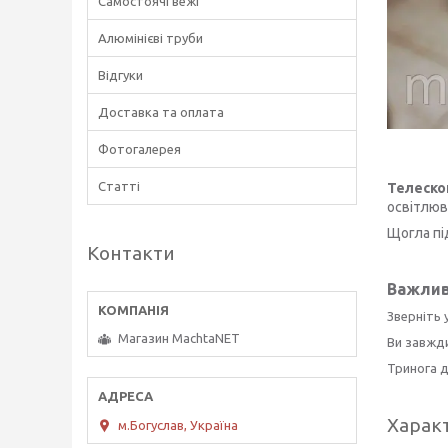
Самостоячі вежі
Алюмінієві труби
Відгуки
Доставка та оплата
Фотогалерея
Статті
Телеско
освітлюва
Щогла пі
Контакти
Важлив
Зверніть 
Магазин MachtaNET
Ви завжди
Тринога д
Харак
м.Богуслав, Україна