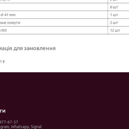
6 шт
 d-41 mm
1 шт
ные хомути
2 шт
ч М3
12 шт
ація для замовлення
1 ₴
 477-67-57
egram, Whatsapp, Signal