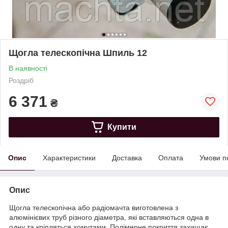
Щогла телескопічна Шпиль 12
В наявності
Роздріб
6 371
₴
Купити
Опис
Характеристики
Доставка
Оплата
Умови п
Опис
Щогла телескопічна або радіомачта виготовлена з
алюмінієвих труб різного діаметра, які вставляються одна в
одну та кріпляться хомутами. Полімерне покриття захищає