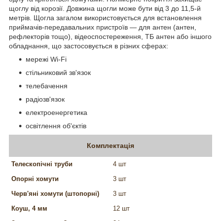
щоглу від корозії. Довжина щогли може бути від 3 до 11,5-й
метрів. Щогла загалом використовується для встановлення
приймачів-передавальних пристроїв — для антен (антен,
рефлекторів тощо), відеоспостереження, ТБ антен або іншого
обладнання, що застосовується в різних сферах:
мережі Wi-Fi
стільниковий зв'язок
телебачення
радіозв'язок
електроенергетика
освітлення об'єктів
Комплектація
Телескопічні труби
4 шт
Опорні хомути
3 шт
Черв'яні хомути (штопорні)
3 шт
Коуш, 4 мм
12 шт