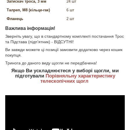
Затискач троса, 3 мм
24 шт
Талреп, М8 (кільце-гак)
6 шт
Фланець
2 шт
Важлива інформація!
Зверніть увагу, що в стандартному комплекті постачання Трос
та Підстава (підп'ятник) - ВІДСУТНІ!
Ви завжди можете ці позиції замовити додатково через кошик
покупця.
Тринога до даного виду щогли не передбачена!
Якщо Ви ускладнюєтеся у виборі щогли, ми
підготували
Порівняльну характеристику
телескопічних щогл