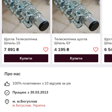
Щогла Телескопічна
Телескопічна щогла
Щогл
Шпиль-15
Шпиль 6У
Шпил
7 891
4 195
6 5
₴
₴
Купити
Купити
Про нас
100% позитивних з 10 відгуків за рік
Працює з 30.03.2013
м. м.Богуслав
м.Богуслав, Україна