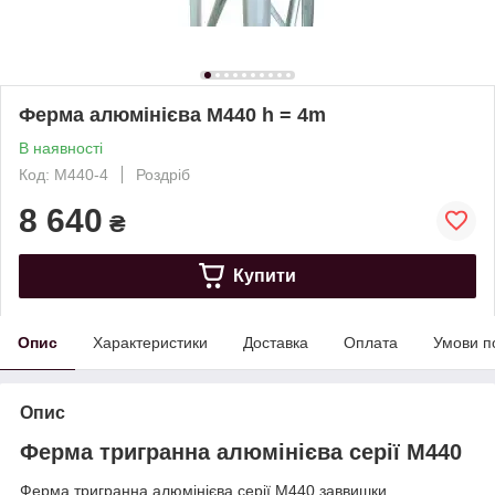
Ферма алюмінієва М440 h = 4m
В наявності
Код: M440-4
Роздріб
8 640
₴
Купити
Опис
Характеристики
Доставка
Оплата
Умови п
Опис
Ферма тригранна алюмінієва
серії М440
Ферма тригранна алюмінієва
серії М440 заввишки