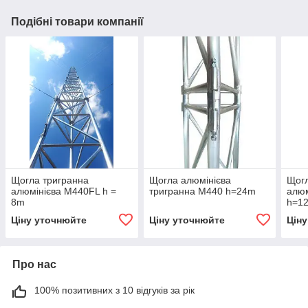
Подібні товари компанії
Щогла тригранна
Щогла алюмінієва
Щогл
алюмінієва М440FL h =
тригранна М440 h=24m
алюм
8m
h=1
Ціну уточнюйте
Ціну уточнюйте
Цін
Про нас
100% позитивних з 10 відгуків за рік