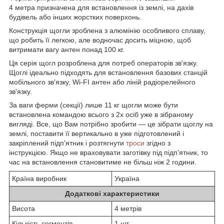
4 метра призначена для встановлення із землі, на дахів
будівель або інших жорстких поверхонь.
Конструкція щогли зроблена з алюмінію особливого сплаву,
що робить її легкою, але водночас досить міцною, щоб
витримати вагу антен понад 100 кг.
Ця серія щогл розроблена для потреб операторів зв'язку.
Щоглі ідеально підходять для встановлення базових станцій
мобільного зв'язку, Wi-FI антен або ліній радіорелейного
зв'язку.
За ваги ферми (секції) лише 11 кг щогли може бути
встановлена командою всього з 2х осіб уже в зібраному
вигляді. Все, що Вам потрібно зробити — це зібрати щоглу на
землі, поставити її вертикально в уже підготовлений і
закріплений підп'ятник і розтягнути
троси
згідно з
інструкцією. Якщо не враховувати заготівку під підп'ятник, то
час на встановлення становитиме не більш ніж 2 години.
Країна виробник
Україна
Додаткові характеристики
Висота
4 метрів
Кількість сегментів
1 шт.