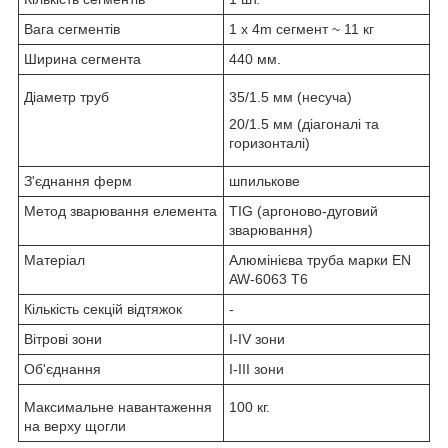
Вага сегментів
1 х 4m сегмент ~ 11 кг
Ширина сегмента
440 мм.
Діаметр труб
35/1.5 мм (несуча)
20/1.5 мм (діагоналі та
горизонталі)
З'єднання ферм
шпилькове
Метод зварювання елемента
TIG (аргоново-дуговий
зварювання)
Матеріал
Алюмінієва труба марки EN
AW-6063 T6
Кількість секцій відтяжок
-
Вітрові зони
I-IV зони
Об'єднання
I-III зони
Максимальне навантаження
100 кг.
на верху щогли