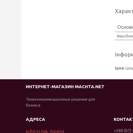
Харак
Основн
Виробни
Інформ
Ціна:
Цін
ИНТЕРНЕТ-МАГАЗИН MACHTA.NET
Телекоммуникационные решения для
бизнеса
+380 (67)
м.Богуслав, Україна