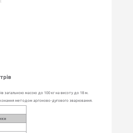
l
трів
в загальною масою до 100 кг на висоту до 18 м.
виконання методом аргоново-дугового зварювання.
ики