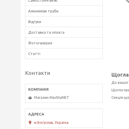
Самостоячі вежі
Алюмінієві труби
Відгуки
Доставка та оплата
Фотогалерея
Статті
Контакти
Щогла 
До вашої 
Щогла при
Секція що
Магазин MachtaNET
м.Богуслав, Україна