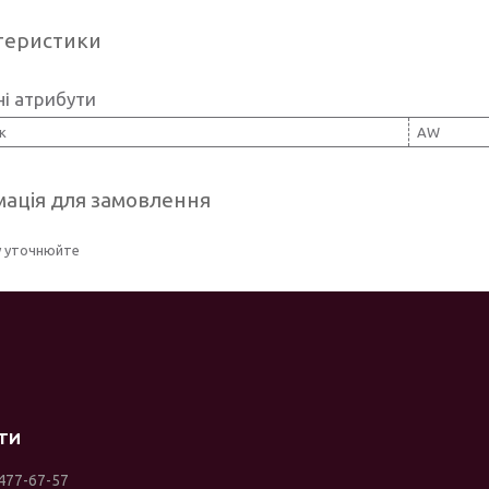
теристики
і атрибути
к
AW
ація для замовлення
у уточнюйте
 477-67-57