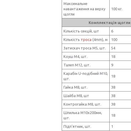
Максимальне
навантаження на верху
100 кг.
щогли
Комплектація щогли
Кількість секцій, шт
6
Кількість
троса
(4mm), м
100
Затискач троса М5, шт.
54
Коуш М4, шт.
18
Талеп М12, шт.
9
Карабін U-подібний М10,
18
шт.
Гайка М8, шт.
38
Шайба М8, шт
38
Контрогайка М8, шт.
38
Шпилька М10х200мм,
18
шт.
Підп'ятник, шт.
1