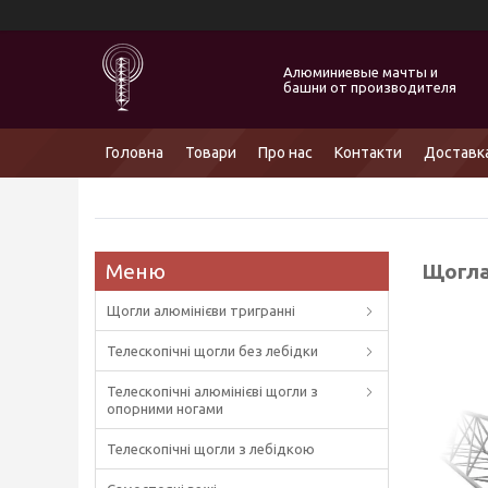
Алюминиевые мачты и
башни от производителя
Головна
Товари
Про нас
Контакти
Доставка
Щогла
Щогли алюмінієви тригранні
Телескопічні щогли без лебідки
Телескопічні алюмінієві щогли з
опорними ногами
Телескопічні щогли з лебідкою