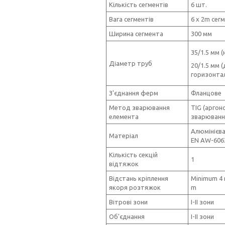
Кількість сегментів
6 шт.
Вага сегментів
6 х 2m сегм
Ширина сегмента
300 мм
35/1.5 мм (
Діаметр труб
20/1.5 мм (
горизонтал
З'єднання ферм
Фланцове
Метод зварювання
TIG (аргон
елемента
зварюванн
Алюмінієв
Матеріал
EN AW-606
Кількість секцій
1
відтяжок
Відстань кріплення
Minimum 4
якоря розтяжок
m
Вітрові зони
I-II зони
Об'єднання
I-II зони