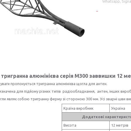
Whatsapp, Signa
тригранна алюмінієва серія M300 заввишки 12 ме
уваги пропонується тригранна алюмінієва щогла для антен.
значена для підйому різних типів радіообладнання, антен, інших виробі
гли являє собою тригранну ферму зі стороною 300 мм. Усі зварні шви 
Країна виробник
Україна
Додаткові характерист
Висота
12 метрів