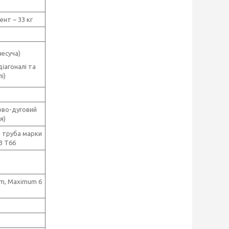
ент ~ 33 кг
несуча)
діагоналі та
і)
ово-дуговий
я)
а труба марки
3 T66
 m, Maximum 6