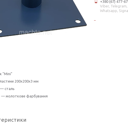
+380 (67) 477-67
Viber, Telegram,
Whatsapp, Signa
к "Mini"
ластини 200х200x3 мм
 — сталь
 — молоткове фарбування
теристики