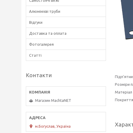
Самостоячі вежі
Алюмінієві труби
Відгуки
Доставка та оплата
Фотогалерея
Статті
Контакти
Підп'ятни
Розміри п
Матеріал
Покриття
Магазин MachtaNET
Харак
м.Богуслав, Україна