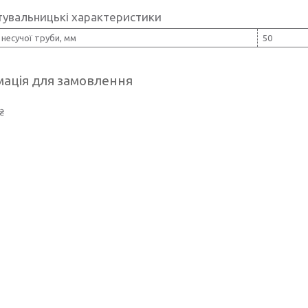
тувальницькі характеристики
несучої труби, мм
50
ація для замовлення
₴