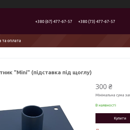
+380 (67) 477-67-57
+380 (73) 477-67-57
 та оплата
тник "Mini" (підставка під щоглу)
300 ₴
Мінімальна сума за
В наявності
Купити