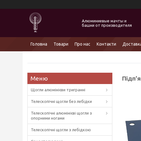
Алюминиевые мачты и
башни от производителя
Головна
Товари
Про нас
Контакти
Доставка
Підп'я
Щогли алюмінієви тригранні
Телескопічні щогли без лебідки
Телескопічні алюмінієві щогли з
опорними ногами
Телескопічні щогли з лебідкою