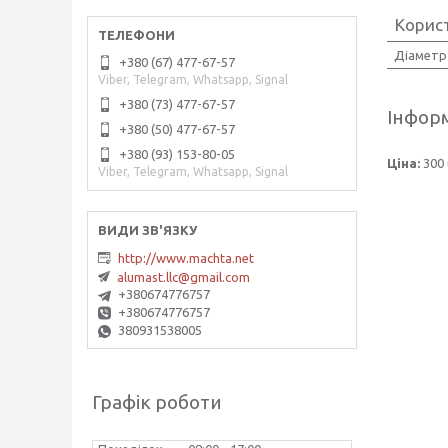
Корис
Діаметр 
+380 (67) 477-67-57
Viber, Telegram, Whatsapp, Signal
+380 (73) 477-67-57
Інформ
+380 (50) 477-67-57
+380 (93) 153-80-05
Ціна:
300 
Viber, Telegram, Whatsapp, Signal
http://www.machta.net
alumast.llc@gmail.com
+380674776757
+380674776757
380931538005
Графік роботи