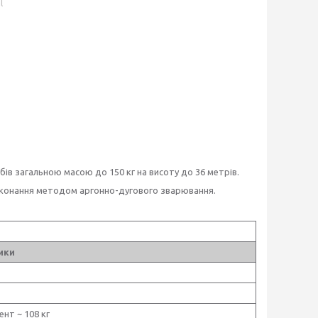
l
бів загальною масою до 150 кг на висоту до 36 метрів.
виконання методом аргонно-дугового зварювання.
ики
ент ~ 108 кг