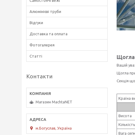
Самостоячі вежі
Алюмінієві труби
Відгуки
Доставка та оплата
Фотогалерея
Статті
Щогла 
Вашій ува
Щогла при
Контакти
Секція що
Країна в
Магазин MachtaNET
Висота
Кількіст
м.Богуслав, Україна
Вага сег