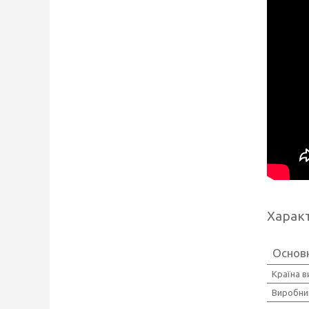
Харак
Основн
Країна 
Виробни