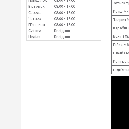
Понеділок
08:00
17:00
Затиск т
Вівторок
08:00
17:00
Коуш М4
Середа
08:00
17:00
Четвер
08:00
17:00
Талреп 
Пʼятниця
08:00
17:00
Карабін 
Субота
Вихідний
Болт М8
Неділя
Вихідний
Гайка М8
Шайба М
Контрог
Підп'ятн