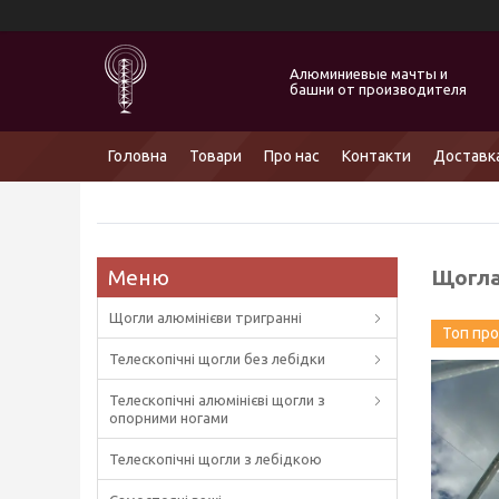
Алюминиевые мачты и
башни от производителя
Головна
Товари
Про нас
Контакти
Доставка
Щогла
Щогли алюмінієви тригранні
Топ пр
Телескопічні щогли без лебідки
Телескопічні алюмінієві щогли з
опорними ногами
Телескопічні щогли з лебідкою