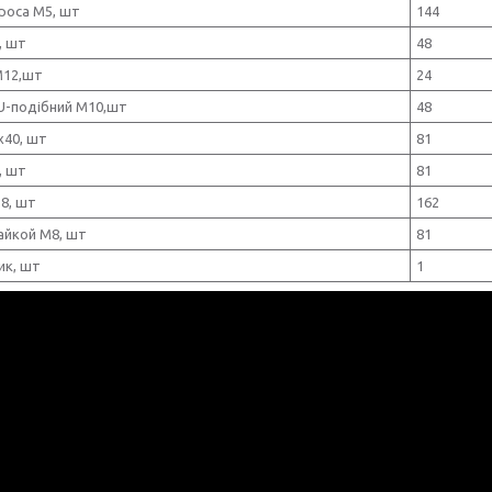
роса М5, шт
144
, шт
48
М12,шт
24
U-подібний М10,шт
48
х40, шт
81
, шт
81
8, шт
162
айкой М8, шт
81
ик, шт
1