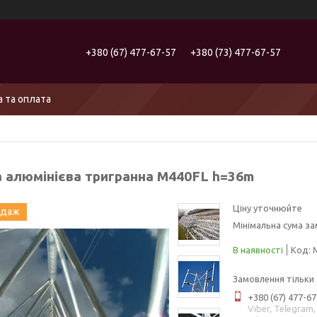
+380 (67) 477-67-57
+380 (73) 477-67-57
 та оплата
 алюмінієва тригранна M440FL h=36m
Ціну уточнюйте
одаж
Мінімальна сума за
В наявності
Код:
Замовлення тільки
+380 (67) 477-67
Viber, Telegram,