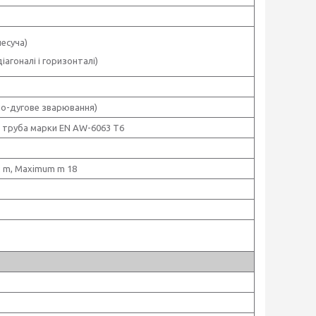
несуча)
діагоналі і горизонталі)
но-дугове зварювання)
 труба марки EN AW-6063 T6
 m, Maximum m 18