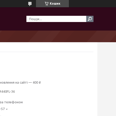
Кошик
мовлення на сайті — 400 ₴
M440FL-36
 за телефоном
-57