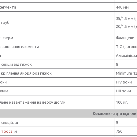
сегмента
440 мм
35/1.5 мм (
 труб
20/1.5 мм (
ня ферм
Фланцеве
варювання елемента
TIG (аргон
л
Алюмінієва
ь секцій відтяжок
8
 кріплення якоря розтяжок
Minimum 12
зони
I-IV зони
ение
I-III зони
льне навантаження на верху щогли
100 кг.
Комплектація щогли
 секцій, шт
9
ь
троса
, м
750