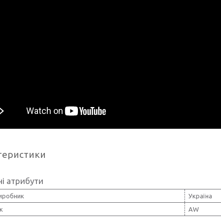
теристики
і атрибути
виробник
Україна
к
AW