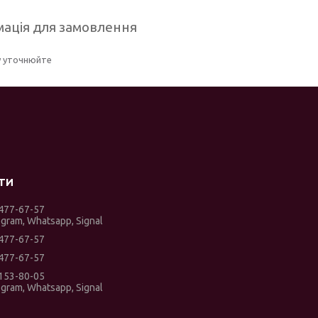
ація для замовлення
у уточнюйте
 477-67-57
egram, Whatsapp, Signal
 477-67-57
 477-67-57
 153-80-05
egram, Whatsapp, Signal