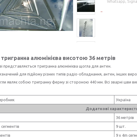
Whatsapp, Signa
тригранна алюмінієва висотою 36 метрів
зі представляється тригранна алюмінієва щогла для антен.
значений для підйому різних типів радіо-обладнання, антен, інших виро
гли являє собою тригранну ферму зі стороною 440 мм. Всі зварні шви 
иробник
Україна
Додаткові характерист
36 метрів
ь сегментів
9 шт.
ментів
9 х 4m сегм