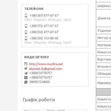
Ширина 
+380 (67) 477-67-57
Діаметр
Viber, Telegram, Whatsapp, Signal
+380 (73) 477-67-57
З'єднан
+380 (50) 477-67-57
Метод з
+380 (93) 153-80-05
Viber, Telegram, Whatsapp, Signal
Матеріа
Кількіст
Відстань
http://www.machta.net
Вітрові 
alumast.llc@gmail.com
+380674776757
Обледин
+380674776757
380931538005
Максима
Графік роботи
Кількість
Кількіст