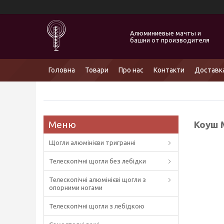
Алюминиевые мачты и
башни от производителя
Головна
Товари
Про нас
Контакти
Доставка
Коуш 
Щогли алюмінієви тригранні
Телескопічні щогли без лебідки
Телескопічні алюмінієві щогли з
опорними ногами
Телескопічні щогли з лебідкою