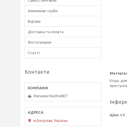
Самостоячі вежі
Алюмінієві труби
Відгуки
Доставка та оплата
Фотогалерея
Статті
Контакти
Матеріал
Коуш для
пристрої
Магазин MachtaNET
Інформ
Ціна:
4 ₴
м.Богуслав, Україна