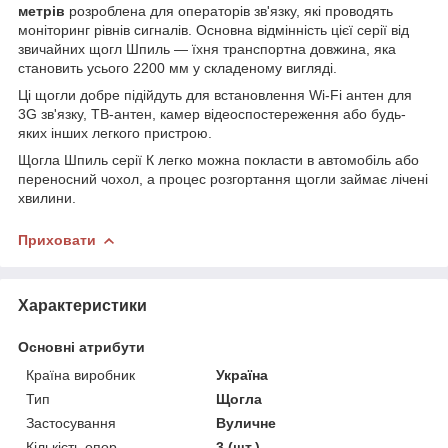
метрів
розроблена для операторів зв'язку, які проводять
моніторинг рівнів сигналів. Основна відмінність цієї серії від
звичайних щогл Шпиль — їхня транспортна довжина, яка
становить усього 2200 мм у складеному вигляді.
Ці щогли добре підійдуть для встановлення Wi-Fi антен для
3G зв'язку, ТВ-антен, камер відеоспостереження або будь-
яких інших легкого пристрою.
Щогла Шпиль серії К легко можна покласти в автомобіль або
переносний чохол, а процес розгортання щогли займає лічені
хвилини.
Приховати
Характеристики
Основні атрибути
Країна виробник
Україна
Тип
Щогла
Застосування
Вуличне
Кількість опор
3 (шт.)