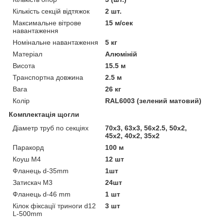
Кількість секцій відтяжок
2 шт.
Максимальне вітрове
15 м/сек
навантаження
Номінальне навантаження
5 кг
Матеріал
Алюміній
Висота
15.5 м
Транспортна довжина
2.5 м
Вага
26 кг
Колір
RAL6003 (зелений матовий)
Комплектація щогли
Діаметр труб по секціях
70х3, 63х3, 56х2.5, 50х2,
45х2, 40х2, 35х2
Паракорд
100 м
Коуш М4
12 шт
Фланець d-35mm
1шт
Затискач М3
24шт
Фланець d-46 mm
1 шт
Кілок фіксації триноги d12
3 шт
L-500mm