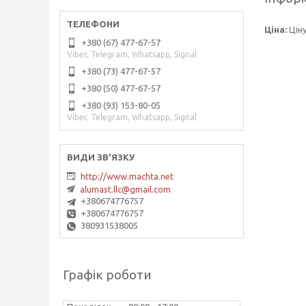
Ціна:
Цін
+380 (67) 477-67-57
Viber, Telegram, Whatsapp, Signal
+380 (73) 477-67-57
+380 (50) 477-67-57
+380 (93) 153-80-05
Viber, Telegram, Whatsapp, Signal
http://www.machta.net
alumast.llc@gmail.com
+380674776757
+380674776757
380931538005
Графік роботи