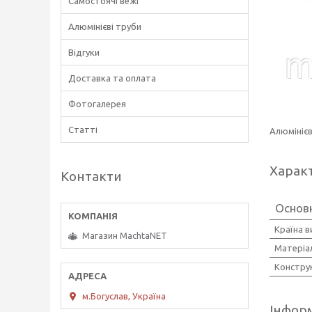
Самостоячі вежі
Алюмінієві труби
Відгуки
Доставка та оплата
Фотогалерея
Статті
Алюмініє
Харак
Контакти
Основн
Країна 
Магазин MachtaNET
Матеріа
Констру
м.Богуслав, Україна
Інформ