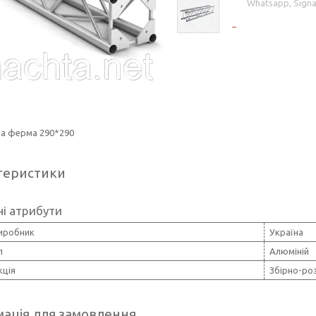
Whatsapp, Signa
ва ферма 290*290
теристики
і атрибути
виробник
Україна
л
Алюміній
кція
Збірно-ро
ація для замовлення