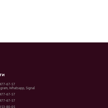
 477-67-57
egram, Whatsapp, Signal
 477-67-57
 477-67-57
 153-80-05