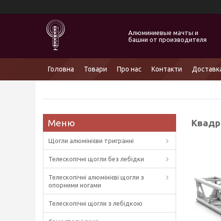
Алюминиевые мачты и
башни от производителя
Головна
Товари
Про нас
Контакти
Доставка
Квадр
Щогли алюмінієви тригранні
Телескопічні щогли без лебідки
Телескопічні алюмінієві щогли з
опорними ногами
Телескопічні щогли з лебідкою