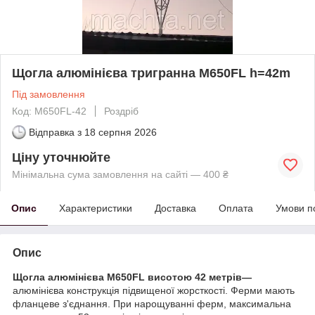
Щогла алюмінієва тригранна M650FL h=42m
Під замовлення
Код: M650FL-42
Роздріб
Відправка з
18 серпня 2026
Ціну уточнюйте
Мінімальна сума замовлення на сайті — 400 ₴
Опис
Характеристики
Доставка
Оплата
Умови п
Опис
Щогла алюмінієва M650FL висотою 42 метрів―
алюмінієва конструкція підвищеної жорсткості. Ферми мають
фланцеве з'єднання. При нарощуванні ферм, максимальна