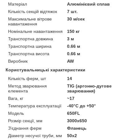
Матеріал
Алюмінієвий сплав
Кількість секцій відтяжок
7 шт.
Максимальне вітрове
30 м/сек
навантаження
Номінальне навантаження
150 кг
Транспортна довжина
3 м
Транспортна ширина
0.66 м
Транспортна висота
0.66 м
Виробник
AW
Користувальницькі характеристики
Кількість ферм, шт
14
Метод зварювання
TIG (аргонно-дугове
елемента
зварювання)
Вага, кг
~17
Температура експлуатації
-40°C до +50°
Модель
650FL
Розмір секції, мм
3000х650
З'єднання ферм
Фланець
Діаметр несучої труби, мм
50х2