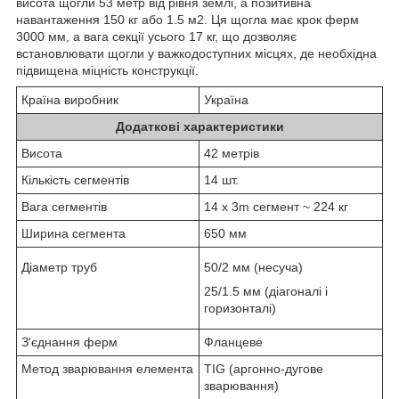
висота щогли 53 метр від рівня землі, а позитивна
навантаження 150 кг або 1.5 м2. Ця щогла має крок ферм
3000 мм, а вага секції усього 17 кг, що дозволяє
встановлювати щогли у важкодоступних місцях, де необхідна
підвищена міцність конструкції.
Країна виробник
Україна
Додаткові характеристики
Висота
42 метрів
Кількість сегментів
14 шт.
Вага сегментів
14 х 3m сегмент ~ 224 кг
Ширина сегмента
650 мм
Діаметр труб
50/2 мм (несуча)
25/1.5 мм (діагоналі і
горизонталі)
З'єднання ферм
Фланцеве
Метод зварювання елемента
TIG (аргонно-дугове
зварювання)