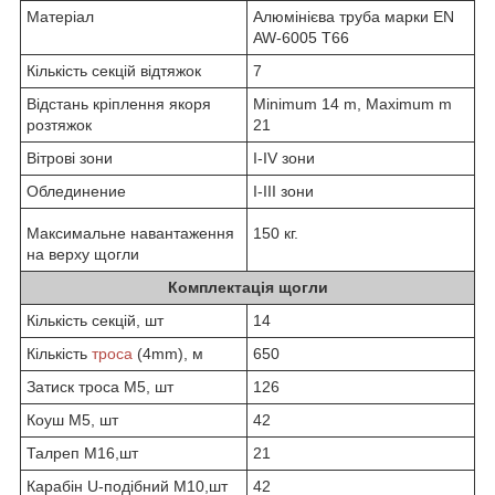
Матеріал
Алюмінієва труба марки EN
AW-6005 T66
Кількість секцій відтяжок
7
Відстань кріплення якоря
Minimum 14 m, Maximum m
розтяжок
21
Вітрові зони
I-IV зони
Облединение
I-III зони
Максимальне навантаження
150 кг.
на верху щогли
Комплектація щогли
Кількість секцій, шт
14
Кількість
троса
(4mm), м
650
Затиск троса М5, шт
126
Коуш М5, шт
42
Талреп М16,шт
21
Карабін U-подібний М10,шт
42