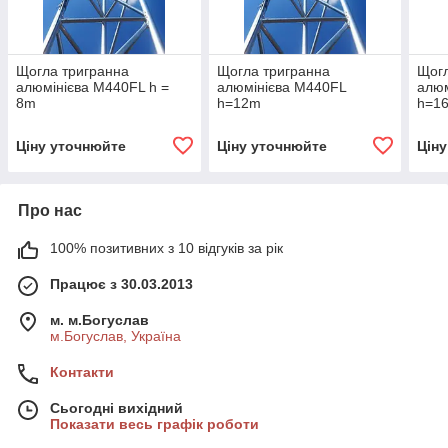
Щогла тригранна
Щогла тригранна
Щогл
алюмінієва М440FL h =
алюмінієва М440FL
алюм
8m
h=12m
h=1
Ціну уточнюйте
Ціну уточнюйте
Цін
Про нас
100% позитивних з 10 відгуків за рік
Працює з 30.03.2013
м. м.Богуслав
м.Богуслав, Україна
Контакти
Сьогодні вихідний
Показати весь графік роботи