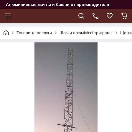
Алюминиевые мачты и башни от производителя
Товари та послуги
Щогли алюмінієві тригранні
Щогли