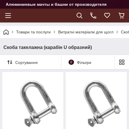
Алюминиевые мачты и башни от производителя
Товари та послуги
Витратні матеріали для щогл
Ско
Скоба такелажна (карабін U образний)
Сортування
0
Фільтри